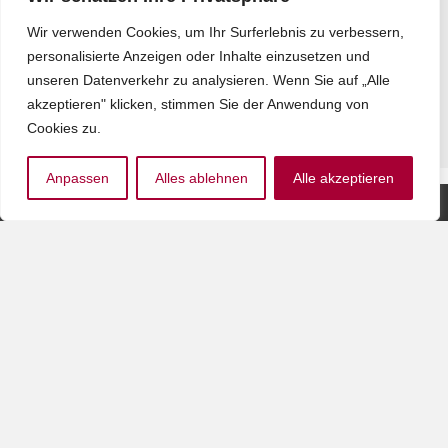
Neue berufliche
Chancen für Menschen
Wir verwenden Cookies, um Ihr Surferlebnis zu verbessern,
mit Behinderung
personalisierte Anzeigen oder Inhalte einzusetzen und
4,00
€
–
5,00
€
unseren Datenverkehr zu analysieren. Wenn Sie auf „Alle
inkl. MwSt.
akzeptieren" klicken, stimmen Sie der Anwendung von
Cookies zu.
Anpassen
Alles ablehnen
Alle akzeptieren
Partner
Der bvkm wird durch die
des
GKV-
BVKM
Gemeinschaftsförderung
Der BVKM
Selbsthilfe auf
erhält seit
Bundesebene, vdek,
vielen
AOK-Bundesverband,
Jahren das
BKK Dachverband, IKK,
DZI-
Knappschaft &
Spendensiegel
Sozialversicherung für
Landwirtschaft, Forsten
und Gartenbau
gefördert.