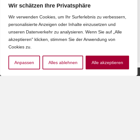
Wir schätzen Ihre Privatsphäre
Die
zwischenmenschliche
Wir verwenden Cookies, um Ihr Surferlebnis zu verbessern,
Beziehung in der
Bewegungsbehandlung
personalisierte Anzeigen oder Inhalte einzusetzen und
unseren Datenverkehr zu analysieren. Wenn Sie auf „Alle
4,00
€
–
5,00
€
akzeptieren" klicken, stimmen Sie der Anwendung von
inkl. MwSt.
Cookies zu.
Anpassen
Alles ablehnen
Alle akzeptieren
Partner
Der bvkm wird durch die
des
GKV-
BVKM
Gemeinschaftsförderung
Der BVKM
Selbsthilfe auf
erhält seit
Bundesebene, vdek,
vielen
AOK-Bundesverband,
Jahren das
BKK Dachverband, IKK,
DZI-
Knappschaft &
Spendensiegel
Sozialversicherung für
Landwirtschaft, Forsten
und Gartenbau