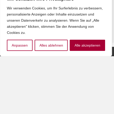
Leben pur – Pflege und
Palliative Care
Wir verwenden Cookies, um Ihr Surferlebnis zu verbessern,
interdisziplinär
personalisierte Anzeigen oder Inhalte einzusetzen und
12,00
€
–
17,40
€
unseren Datenverkehr zu analysieren. Wenn Sie auf „Alle
inkl. MwSt.
akzeptieren" klicken, stimmen Sie der Anwendung von
Cookies zu.
Anpassen
Alles ablehnen
Alle akzeptieren
Partner
Der bvkm wird durch die
des
GKV-
BVKM
Gemeinschaftsförderung
Der BVKM
Selbsthilfe auf
erhält seit
Bundesebene, vdek,
vielen
AOK-Bundesverband,
Jahren das
BKK Dachverband, IKK,
DZI-
Knappschaft &
Spendensiegel
Sozialversicherung für
Landwirtschaft, Forsten
und Gartenbau
gefördert.