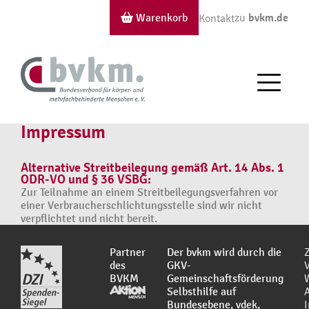
Warenkorb
zu
bvkm.de
Kontakt
Impressum
Alternative Streitbeilegung gemäß Art. 14 Abs. 1
ODR-VO und § 36 VSBG:
Zur Teilnahme an einem Streitbeilegungsverfahren vor
einer Verbraucherschlichtungsstelle sind wir nicht
verpflichtet und nicht bereit.
Partner
Der bvkm wird durch die
des
GKV-
BVKM
Gemeinschaftsförderung
Selbsthilfe auf
Bundesebene, vdek,