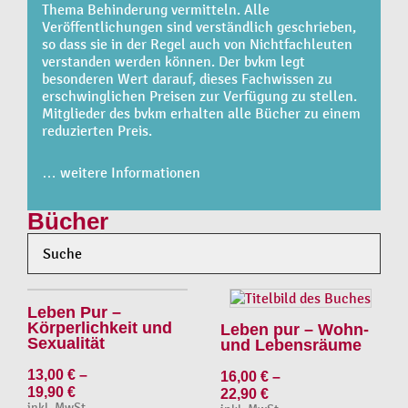
Thema Behinderung vermitteln. Alle
Veröffentlichungen sind verständlich geschrieben,
so dass sie in der Regel auch von Nichtfachleuten
verstanden werden können. Der bvkm legt
besonderen Wert darauf, dieses Fachwissen zu
erschwinglichen Preisen zur Verfügung zu stellen.
Mitglieder des bvkm erhalten alle Bücher zu einem
reduzierten Preis.
… weitere Informationen
Bücher
Leben Pur –
Körperlichkeit und
Leben pur – Wohn-
Sexualität
und Lebensräume
13,00
€
–
16,00
€
–
19,90
€
22,90
€
inkl. MwSt.