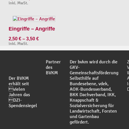
inkl. MwSt.
Eingriffe – Angriffe
2,50
€
–
3,50
€
inkl. MwSt.
Partner
Der bvkm wird durch die
des
GKV-
BVKM
Gemeinschaftsförderung
Der BVKM
Selbsthilfe auf
erhält seit
Bundesebene, vdek,
vielen
AOK-Bundesverband,
Jahren das
BKK Dachverband, IKK,
DZI-
Knappschaft &
Spendensiegel
Sozialversicherung für
Landwirtschaft, Forsten
und Gartenbau
gefördert.