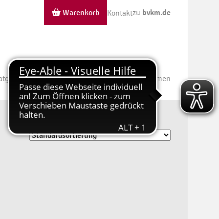
Warenkorb
zu
bvkm.de
Kontakt
atgeber
Wissen kompakt
Publikationen nach Themen