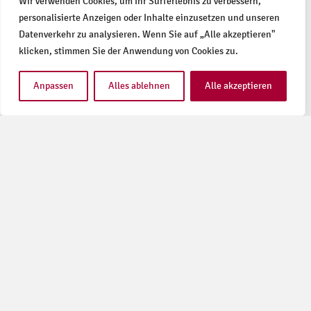
Wir verwenden Cookies, um Ihr Surferlebnis zu verbessern,
Mein Kind ist behindert
personalisierte Anzeigen oder Inhalte einzusetzen und unseren
(englisch-deutsch)
Datenverkehr zu analysieren. Wenn Sie auf „Alle akzeptieren"
digital
klicken, stimmen Sie der Anwendung von Cookies zu.
0,00
€
inkl. MwSt.
Anpassen
Alles ablehnen
Alle akzeptieren
Partner
Der bvkm wird durch die
des
GKV-
BVKM
Gemeinschaftsförderung
Der BVKM
Selbsthilfe auf
erhält seit
Bundesebene, vdek,
vielen
AOK-Bundesverband,
Jahren das
BKK Dachverband, IKK,
DZI-
Knappschaft &
Spendensiegel
Sozialversicherung für
Landwirtschaft, Forsten
und Gartenbau
gefördert.