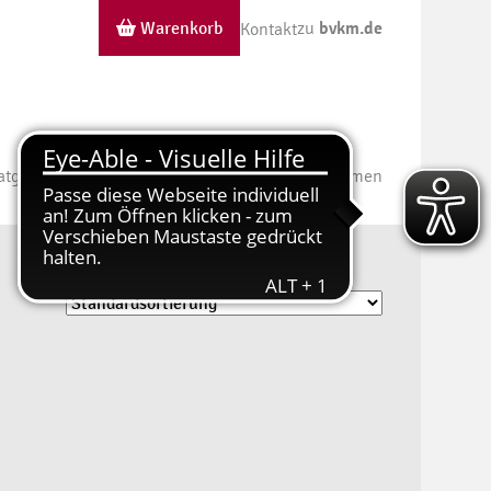
Warenkorb
zu
bvkm.de
Kontakt
atgeber
Wissen kompakt
Publikationen nach Themen