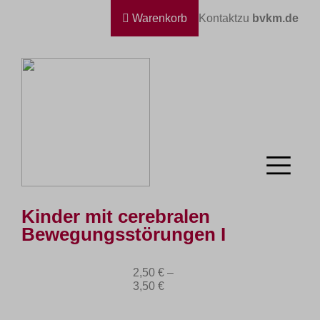
Warenkorb
Kontakt
zu
bvkm.de
Kinder mit cerebralen
Bewegungsstörungen I
2,50
€
–
3,50
€