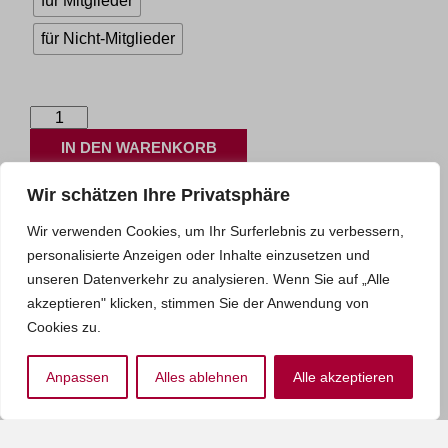
für Mitglieder
für Nicht-Mitglieder
Kinder
mit
IN DEN WARENKORB
cerebralen
Bewegungsstörungen
I
Wir schätzen Ihre Privatsphäre
Artikelnummer:
80
Kategorien:
Menge
Wissen kompakt
,
Förderung &
Wir verwenden Cookies, um Ihr Surferlebnis zu verbessern,
Therapie
,
Kinder mit cerebralen
personalisierte Anzeigen oder Inhalte einzusetzen und
Bewegungsstörungen
unseren Datenverkehr zu analysieren. Wenn Sie auf „Alle
Schlagwörter:
Leistungen
,
Sprachentwicklung
,
Cerebrale
akzeptieren" klicken, stimmen Sie der Anwendung von
Bewegungsstörung
,
Cookies zu.
Cerebralparese
,
Elternratgeber
,
Entwicklung
,
Förderung
,
Anpassen
Alles ablehnen
Alle akzeptieren
Frühförderung
,
schwerbehindert
,
Hilfesystem
,
schwerst-
mehrfachbehindert