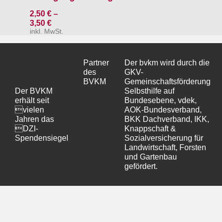
2,50
€
–
3,50
€
inkl. MwSt.
Partner
Der bvkm wird durch die
des
GKV-
BVKM
Gemeinschaftsförderung
Der BVKM
Selbsthilfe auf
erhält seit
Bundesebene, vdek,
vielen
AOK-Bundesverband,
Jahren das
BKK Dachverband, IKK,
DZI-
Knappschaft &
Spendensiegel
Sozialversicherung für
Landwirtschaft, Forsten
und Gartenbau
gefördert.