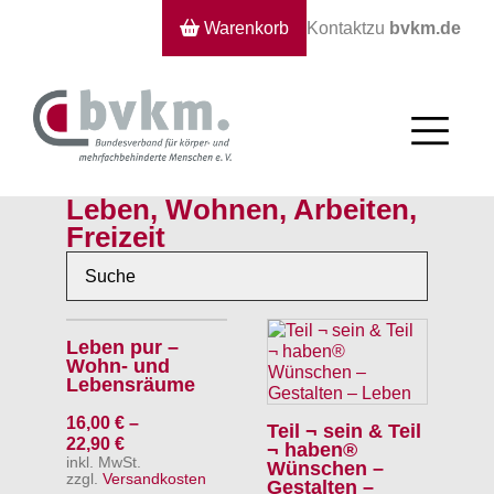
Warenkorb
Kontakt
zu
bvkm.de
Leben, Wohnen, Arbeiten,
Freizeit
Leben pur –
Wohn- und
Lebensräume
16,00
€
–
Teil ¬ sein & Teil
22,90
€
¬ haben®
inkl. MwSt.
Wünschen –
zzgl.
Versandkosten
Gestalten –